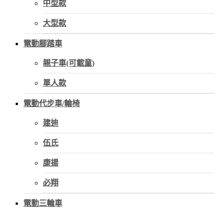
中型款
大型款
電動腳踏車
親子車(可載童)
單人款
電動代步車/輪椅
建迪
伍氏
康揚
必翔
電動三輪車