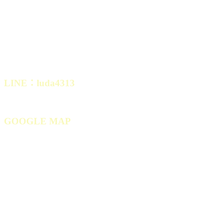
營業地址：
新北市板橋區南雅西路二段5號1樓
( 南雅夜市對面，彬彬幼稚園旁)
營業時間：週二到週六
10:30~20:00 週日、一 公休
LINE：luda4313
GOOGLE MAP