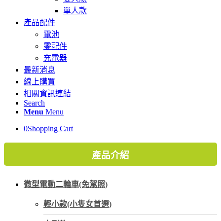
單人款
產品配件
電池
零配件
充電器
最新消息
線上購買
相關資訊連結
Search
Menu
Menu
0
Shopping Cart
產品介紹
微型電動二輪車(免駕照)
輕小款(小隻女首選)