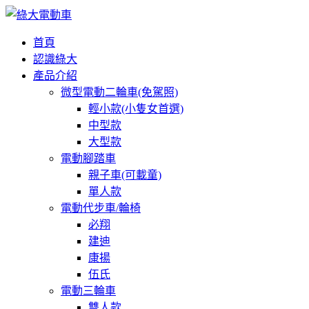
首頁
認識綠大
產品介紹
微型電動二輪車(免駕照)
輕小款(小隻女首選)
中型款
大型款
電動腳踏車
親子車(可載童)
單人款
電動代步車/輪椅
必翔
建迪
康揚
伍氏
電動三輪車
雙人款