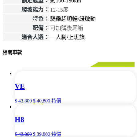
額定載重：
約100-150km
爬坡能力：
12-15度
特色：
騎乘超順暢/緩啟動
配備：
可加購後尾箱
適合人選：
一人騎/上班族
相關車款
VE
$
43,800
$
40,800
特價
H8
$
43,800
$
39,800
特價