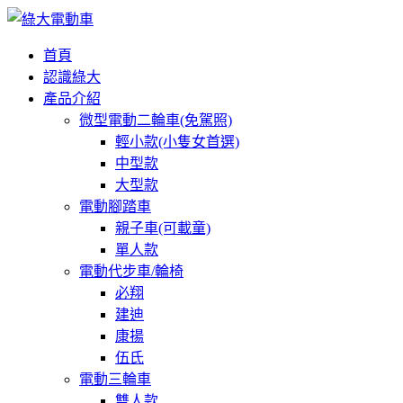
首頁
認識綠大
產品介紹
微型電動二輪車(免駕照)
輕小款(小隻女首選)
中型款
大型款
電動腳踏車
親子車(可載童)
單人款
電動代步車/輪椅
必翔
建迪
康揚
伍氏
電動三輪車
雙人款