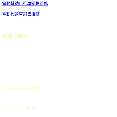
電動輔助自行車銷售維修
電動代步車銷售維修
(可刷卡)
板橋南雅店
營業地址：
新北市板橋區南雅西路二段5號1樓
( 南雅夜市對面，彬彬幼稚園旁)
營業時間：週二到週六
10:30~20:00 週日、一 公休
LINE：luda4313
GOOGLE MAP