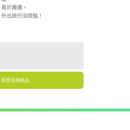
g，易於搬運。
，外出旅行沒煩惱！
我想洽詢商品