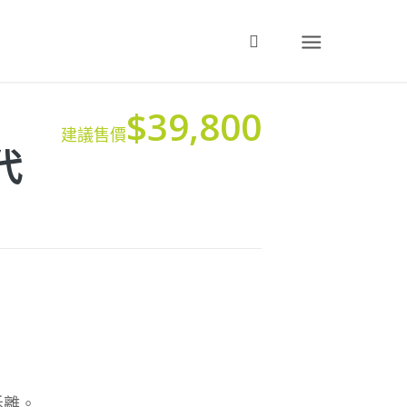
$39,800
建議售價
代
拆離。