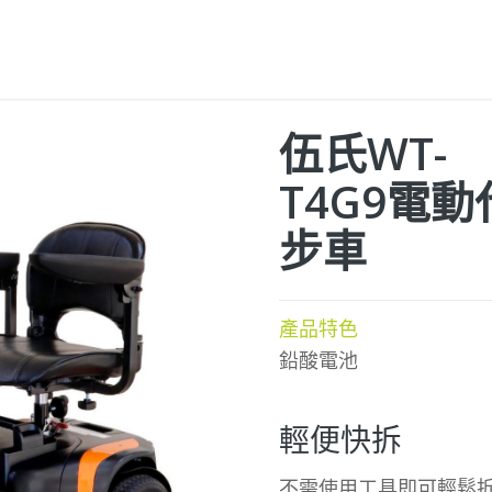
伍氏WT-
T4G9電動
步車
產品特色
鉛酸電池
輕便快拆
不需使用工具即可輕鬆