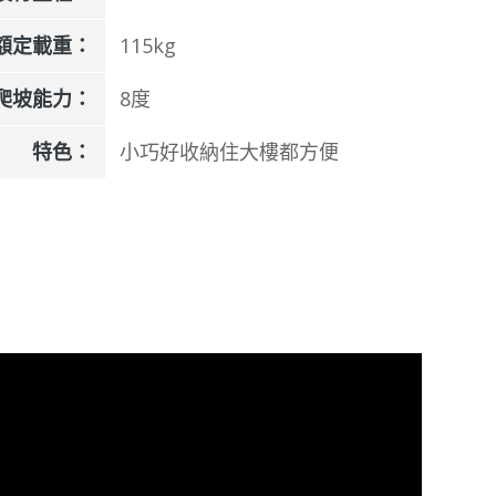
額定載重：
115kg
爬坡能力：
8度
特色：
小巧好收納住大樓都方便