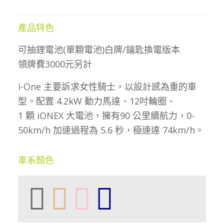
產品特色
可抽鋰電池(單顆電池)白牌/鑰匙換電版本
領牌費3000元另計
i-One 主要訴求女性騎士，以設計感為重的車
型。配置 4.2kW 動力馬達、12吋輪圈、
1 顆 iONEX 大電池，擁有90 公里續航力，0-
50km/h 加速過程為 5.6 秒，極速達 74km/h。
車系顏色