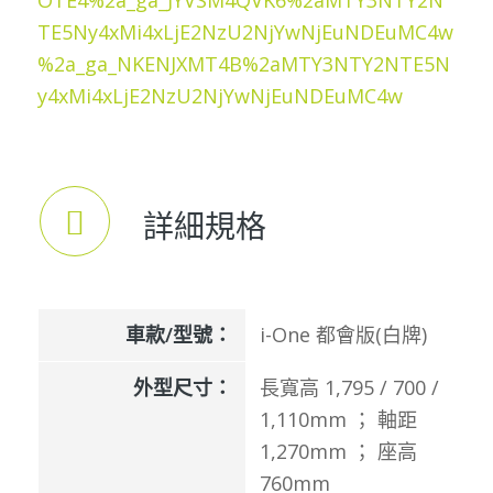
OTE4%2a_ga_JYVSM4QVK6%2aMTY3NTY2N
TE5Ny4xMi4xLjE2NzU2NjYwNjEuNDEuMC4w
%2a_ga_NKENJXMT4B%2aMTY3NTY2NTE5N
y4xMi4xLjE2NzU2NjYwNjEuNDEuMC4w
詳細規格
車款/型號：
i-One 都會版(白牌)
外型尺寸：
長寬高 1,795 / 700 /
1,110mm ； 軸距
1,270mm ； 座高
760mm